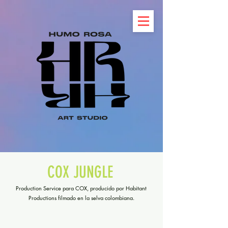
COX JUNGLE
Production Service para COX, producido por Habitant
Productions filmado en la selva colombiana.